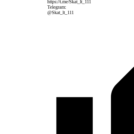
https://t.me/Skat_lt_111
Telegram:
@Skat_lt_111