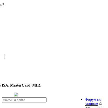
вы?
VISA, MasterCard, MIR.
Форум по
заливам
©