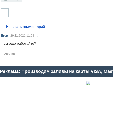
1
Написать комментарий
Егор
29.11.2021
11:53
#
вы еще работайте?
Ответить
Реклама: Производим заливы на карты VISA, Mast