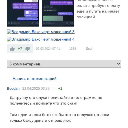
оплаты требует оплату
еще и пугать начинает
полицией.
+7
02.03.2024
07:41
1368
Soul
RS
Написать комментарий
Bogdan
22.04.2025
03:39
#
+1
Да группу его олухи полистайте в телеграмме не
поленитесь и поймете что это скам!
Там одни и тежи боты якобы что то получают, а лохи
только баксу деньги отправляют.