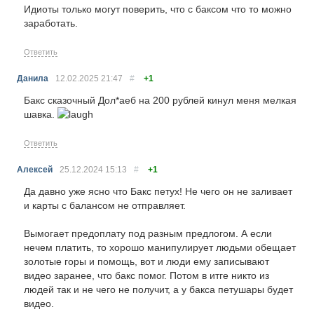
Идиоты только могут поверить, что с баксом что то можно
заработать.
Ответить
Данила
12.02.2025
21:47
#
+1
Бакс сказочный Дол*аеб на 200 рублей кинул меня мелкая
шавка.
Ответить
Алексей
25.12.2024
15:13
#
+1
Да давно уже ясно что Бакс петух! Не чего он не заливает
и карты с балансом не отправляет.
Вымогает предоплату под разным предлогом. А если
нечем платить, то хорошо манипулирует людьми обещает
золотые горы и помощь, вот и люди ему записывают
видео заранее, что бакс помог. Потом в итге никто из
людей так и не чего не получит, а у бакса петушары будет
видео.