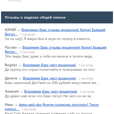
Отзывы о кидалах общий список
ЮРИЙ
→
Владимир Бакс отзывы мошенник! Кидок! Бывший
Витал...
1 год назад
Ха ха ха))) Я вчера был в ахуе по телеку в новостя...
Руслан
→
Владимир Бакс отзывы мошенник! Кидок! Бывший
Витал...
1 год назад
Эта тварь бакс даже у себя на канале в телеге виде...
Bogdan
→
Владимир Бакс черт мошенник!
1 год назад
Да группу его олухи полистайте в телеграмме не пол...
Данила
→
Владимир Бакс черт мошенник!
1 год назад
Бакс сказочный Дол*аеб на 200 рублей кинул меня ме...
Алексей
→
Владимир Бакс черт мошенник!
1 год назад
Да давно уже ясно что Бакс петух! Не чего он не за...
Иван
→
deep-web.sbs Форум подделка лохотрон! Театр
одного...
1 год назад
Real-Zaliv Кидала сменили название сайт на другое.